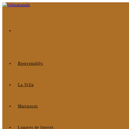
Ir
al
contenido
Bienvenid@s
La Villa
Marruecos
Lugares de Interés